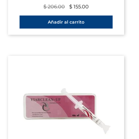
$
206.00
$
155.00
Añadir al carrito