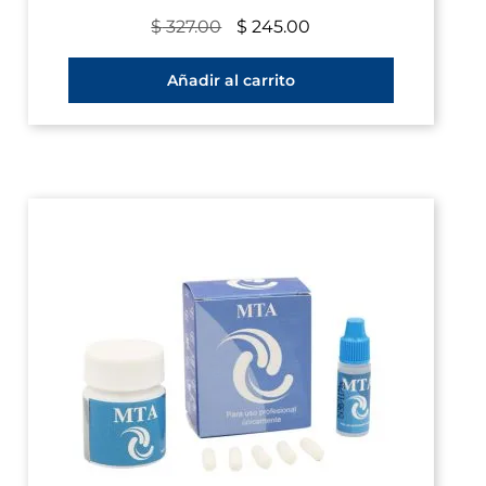
$
327.00
$
245.00
Añadir al carrito