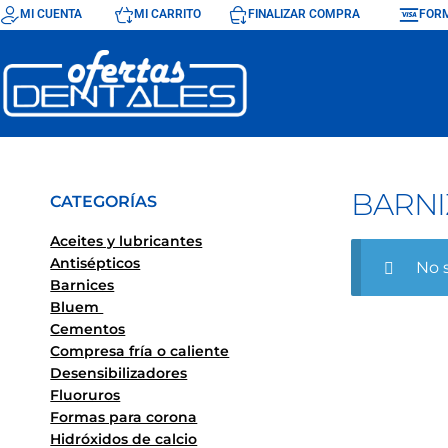
MI CUENTA
MI CARRITO
FINALIZAR COMPRA
FORM
BARNI
CATEGORÍAS
Aceites y lubricantes
Antisépticos
No 
Barnices
Bluem
Cementos
Compresa fría o caliente
Desensibilizadores
Fluoruros
Formas para corona
Hidróxidos de calcio