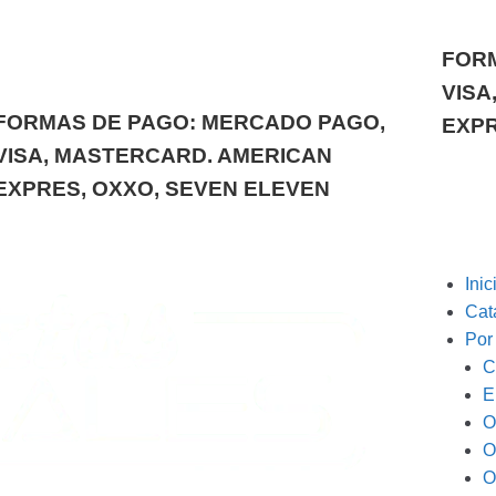
FORM
VISA
FORMAS DE PAGO: MERCADO PAGO,
EXPR
VISA, MASTERCARD. AMERICAN
EXPRES, OXXO, SEVEN ELEVEN
Inic
Cat
Por
C
E
O
O
O