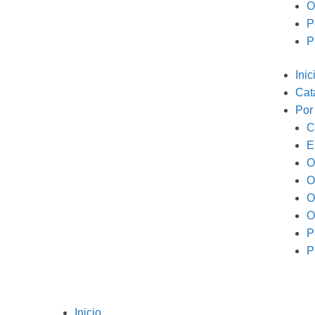
O
P
P
Inic
Cat
Por
C
E
O
O
O
O
P
P
Inicio