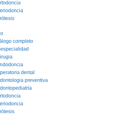
rtodoncia
eriodoncia
rótesis
io
álogo completo
 especialidad
irugia
ndodoncia
peratoria dental
dontologia preventiva
dontopediatría
rtodoncia
eriodoncia
rótesis