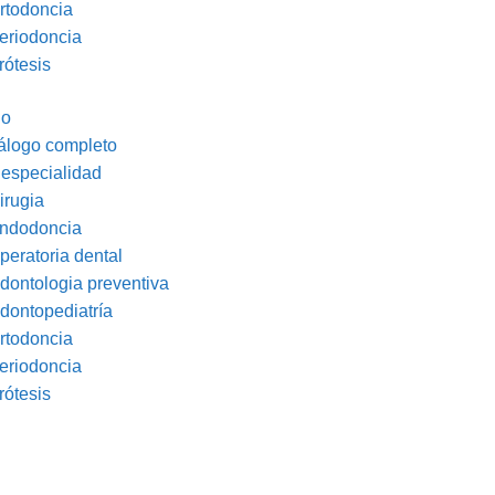
rtodoncia
eriodoncia
rótesis
io
álogo completo
 especialidad
irugia
ndodoncia
peratoria dental
dontologia preventiva
dontopediatría
rtodoncia
eriodoncia
rótesis