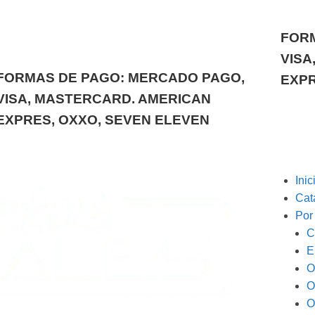
FORM
VISA
FORMAS DE PAGO: MERCADO PAGO,
EXPR
VISA, MASTERCARD. AMERICAN
EXPRES, OXXO, SEVEN ELEVEN
Inic
Cat
Por
C
E
O
O
O