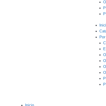
O
P
P
Inic
Cat
Por
C
E
O
O
O
O
P
P
Inicio