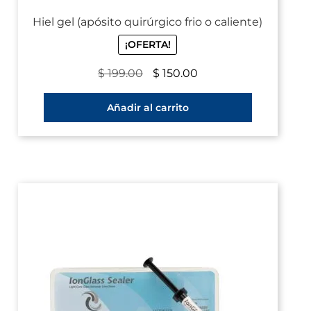
Hiel gel (apósito quirúrgico frio o caliente)
¡OFERTA!
$
199.00
$
150.00
Añadir al carrito