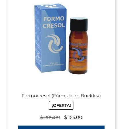
Formocresol (Fórmula de Buckley)
¡OFERTA!
$
206.00
$
155.00