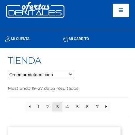
MI CUENTA
MI CARRITO
TIENDA
Mostrando 19–27 de 55 resultados
1
2
3
4
5
6
7