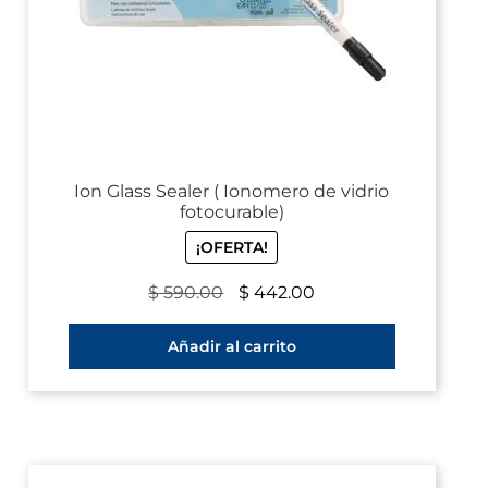
Ion Glass Sealer ( Ionomero de vidrio
fotocurable)
¡OFERTA!
$
590.00
$
442.00
Añadir al carrito