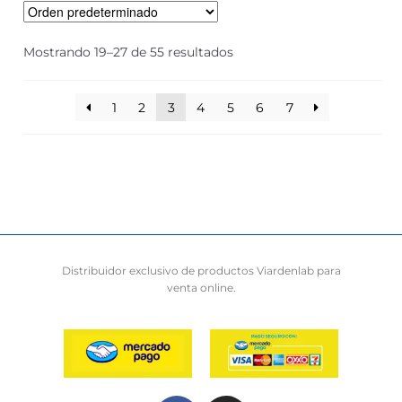
Mostrando 19–27 de 55 resultados
1
2
3
4
5
6
7
Distribuidor exclusivo de productos Viardenlab para
venta online.