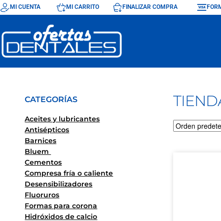
MI CUENTA
MI CARRITO
FINALIZAR COMPRA
FORM
TIEND
CATEGORÍAS
Aceites y lubricantes
Antisépticos
Barnices
Bluem
Cementos
Compresa fría o caliente
Desensibilizadores
Fluoruros
Formas para corona
Hidróxidos de calcio