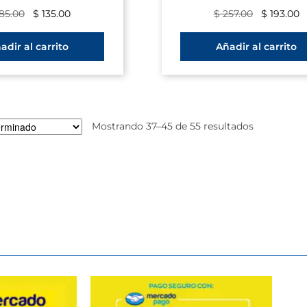
85.00
$
135.00
$
257.00
$
193.00
adir al carrito
Añadir al carrito
Mostrando 37–45 de 55 resultados