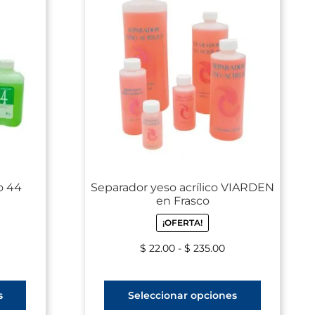
o 44
Separador yeso acrílico VIARDEN
en Frasco
¡OFERTA!
$
22.00
-
$
235.00
s
Seleccionar opciones