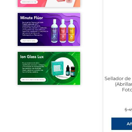
Sellador de
(Abrill
Foto
$
4
Añ