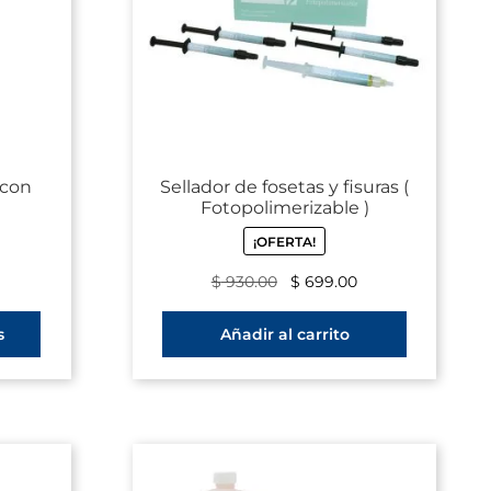
o con
Sellador de fosetas y fisuras (
Fotopolimerizable )
¡OFERTA!
$
930.00
$
699.00
s
Añadir al carrito