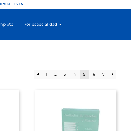
SEVEN ELEVEN
mpleto
Por especialidad
1
2
3
4
5
6
7