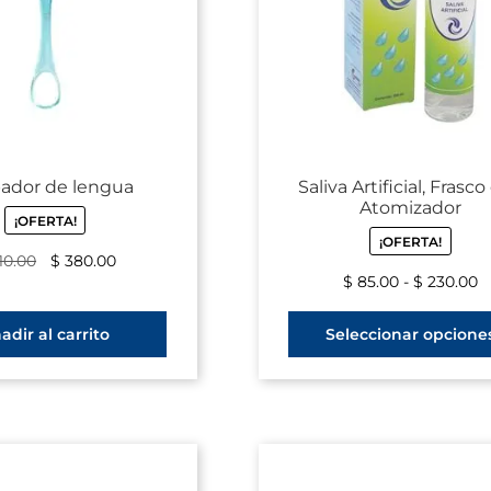
ador de lengua
Saliva Artificial, Frasc
Atomizador
¡OFERTA!
¡OFERTA!
10.00
$
380.00
$
85.00
-
$
230.00
adir al carrito
Seleccionar opcione