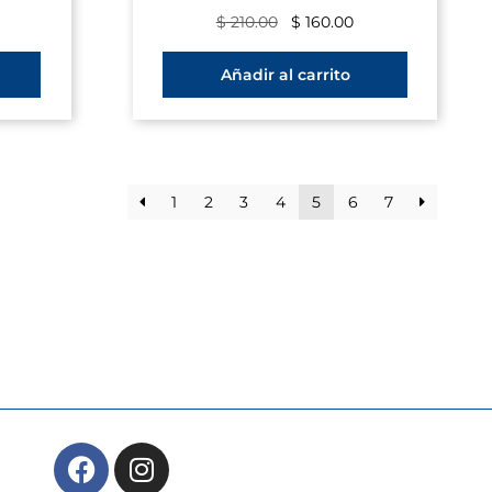
$
210.00
$
160.00
Añadir al carrito
1
2
3
4
5
6
7