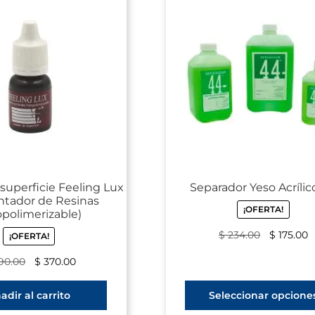
 superficie Feeling Lux
Separador Yeso Acrílic
antador de Resinas
¡OFERTA!
polimerizable)
$
234.00
$
175.00
¡OFERTA!
90.00
$
370.00
adir al carrito
Seleccionar opcione